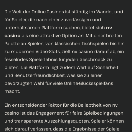
Die Welt der Online-Casinos ist ständig im Wandel, und
für Spieler, die nach einer zuverlässigen und
unterhaltsamen Plattform suchen, bietet sich
nv
casino
als eine attraktive Option an. Mit einer breiten
Palette an Spielen, von klassischen Tischspielen bis hin
zu modernen Video-Slots, zielt nv casino darauf ab, ein
fesselndes Spielerlebnis für jeden Geschmack zu
bieten. Die Plattform legt zudem Wert auf Sicherheit
und Benutzerfreundlichkeit, was sie zu einer
bevorzugten Wahl für viele Online-Glücksspielfans
macht.
Ein entscheidender Faktor für die Beliebtheit von
nv
casino
ist das Engagement für faire Spielbedingungen
und transparente Auszahlungsquoten. Spieler können
sich darauf verlassen, dass die Ergebnisse der Spiele