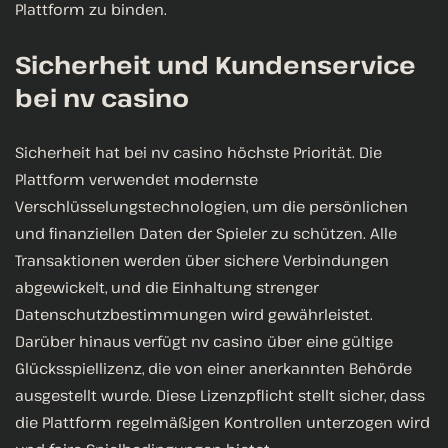
Plattform zu binden.
Sicherheit und Kundenservice
bei nv casino
Sicherheit hat bei nv casino höchste Priorität. Die
Plattform verwendet modernste
Verschlüsselungstechnologien, um die persönlichen
und finanziellen Daten der Spieler zu schützen. Alle
Transaktionen werden über sichere Verbindungen
abgewickelt, und die Einhaltung strenger
Datenschutzbestimmungen wird gewährleistet.
Darüber hinaus verfügt nv casino über eine gültige
Glücksspiellizenz, die von einer anerkannten Behörde
ausgestellt wurde. Diese Lizenzpflicht stellt sicher, dass
die Plattform regelmäßigen Kontrollen unterzogen wird