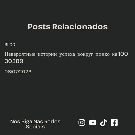
Posts Relacionados
BLOG
Невероятные_истории_успеха_вокруг_пинко_ка-100
30389
08/07/2026
Nos Siga Nas Redes
Sociais