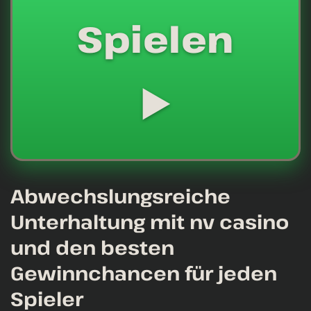
Spielen
▶️
Abwechslungsreiche
Unterhaltung mit nv casino
und den besten
Gewinnchancen für jeden
Spieler