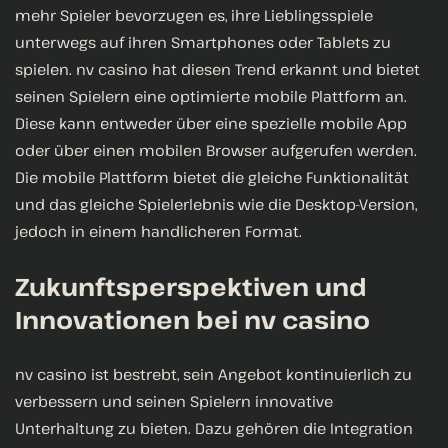
mehr Spieler bevorzugen es, ihre Lieblingsspiele
unterwegs auf ihren Smartphones oder Tablets zu
spielen. nv casino hat diesen Trend erkannt und bietet
seinen Spielern eine optimierte mobile Plattform an.
Diese kann entweder über eine spezielle mobile App
oder über einen mobilen Browser aufgerufen werden.
Die mobile Plattform bietet die gleiche Funktionalität
und das gleiche Spielerlebnis wie die Desktop-Version,
jedoch in einem handlicheren Format.
Zukunftsperspektiven und
Innovationen bei nv casino
nv casino ist bestrebt, sein Angebot kontinuierlich zu
verbessern und seinen Spielern innovative
Unterhaltung zu bieten. Dazu gehören die Integration