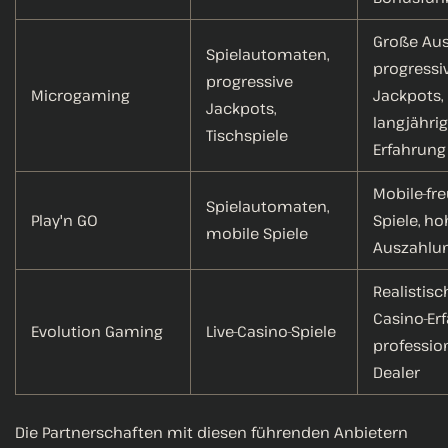
Große Au
Spielautomaten,
progressi
progressive
Microgaming
Jackpots,
Jackpots,
langjähri
Tischspiele
Erfahrung
Mobile-fr
Spielautomaten,
Play'n GO
Spiele, ho
mobile Spiele
Auszahlu
Realistisc
Casino-Er
Evolution Gaming
Live-Casino-Spiele
professio
Dealer
Die Partnerschaften mit diesen führenden Anbietern