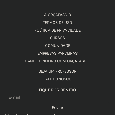
A ORÇAFASCIO
TERMOS DE USO
POLÍTICA DE PRIVACIDADE
CURSOS
COMUNIDADE
EMPRESAS PARCEIRAS
GANHE DINHEIRO COM ORÇAFASCIO
SEJA UM PROFESSOR
FALE CONOSCO
FIQUE POR DENTRO
Enviar