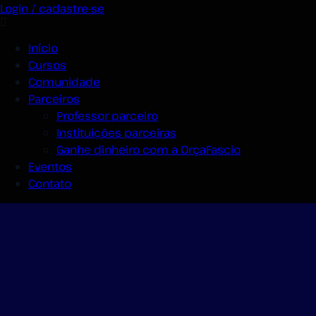
Login / cadastre-se
Início
Cursos
Comunidade
Parceiros
Professor parceiro
Instituições parceiras
Ganhe dinheiro com a OrçaFascio
Eventos
Contato