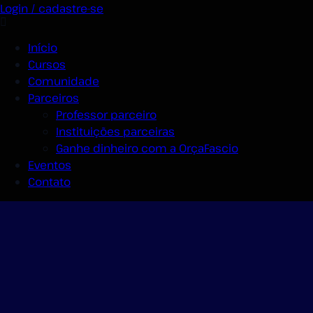
Login / cadastre-se
Início
Cursos
Comunidade
Parceiros
Professor parceiro
Instituições parceiras
Ganhe dinheiro com a OrçaFascio
Eventos
Contato