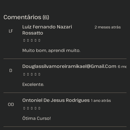
Comentários
(6)
Luiz Fernando Nazari
2 meses atrás
LF
Rossatto
Muito bom, aprendi muito.
Douglassilvamoreiramikael@gmail.com
6 mese
D
Excelente.
Ontoniel De Jesus Rodrigues
1 ano atrás
OD
Ótima Curso!