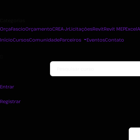
Categorias
OrçaFascio
Orçamento
CREA-Jr
Licitações
Revit
Revit MEP
Excel
Início
Cursos
Comunidade
Parceiros
Eventos
Contato
Entrar
Registrar