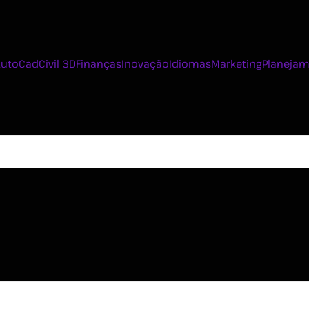
AutoCad
Civil 3D
Finanças
Inovação
Idiomas
Marketing
Planejam