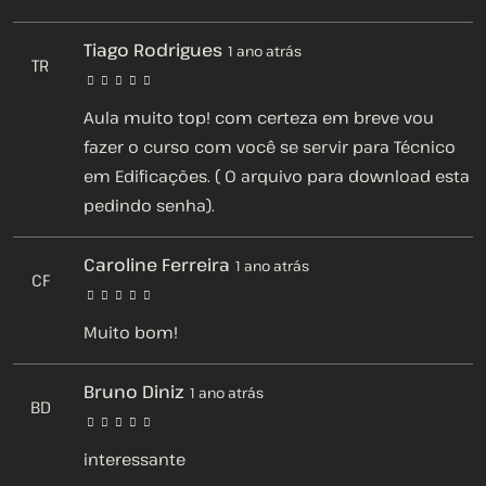
passado realmente está correto, e também como
identifico onde eu posso mexer no meu orçamento
Tiago Rodrigues
1 ano atrás
TR
sem me prejudicar, caso o cliente queira algum
desconto ou caso precise reduzir os custos da obra.
Aula muito top! com certeza em breve vou
fazer o curso com você se servir para Técnico
Na aula nº 04 te mostro tudo sobre o Método OP –
em Edificações. ( O arquivo para download esta
Orçamento na Prática.
pedindo senha).
Caroline Ferreira
1 ano atrás
CF
Muito bom!
Bruno Diniz
1 ano atrás
BD
interessante