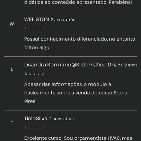
didática ao conteúdo apresentado. Parabéns!
WELIGTON
2 anos atrás
W
Possui conhecimento diferenciado, no entanto
faltou algo
Lisandra.kormann@sistemafiep.org.br
2 anos a
L
Apesar das informações, o módulo é
basicamente sobre a venda do curso Bruna
Pires
TieloSilva
2 anos atrás
T
Excelente curso. Sou orçamentista HVAC, mas