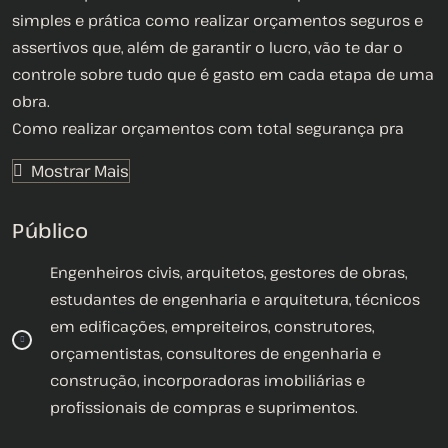
simples e prática como realizar orçamentos seguros e
assertivos que, além de garantir o lucro, vão te dar o
controle sobre tudo que é gasto em cada etapa de uma
obra.
Como realizar orçamentos com total segurança pra
você garantir o lucro nas suas obras e acabar com
Mostrar Mais
aquele medo de ter prejuízos.
Mesmo que você ainda não tenha feito nenhum
Público
orçamento, não saiba nada sobre quantitativos de
materiais, ou como precificar a mão de obra, por
Engenheiros civis, arquitetos, gestores de obras,
exemplo, você vai sair dessa semana sabendo o
estudantes de engenharia e arquitetura, técnicos
caminho para fazer um orçamento à prova de falhas!
em edificações, empreiteiros, construtores,
E não importa se você está começando agora, é
orçamentistas, consultores de engenharia e
estudante ou já se formou há muito tempo, a questão é
construção, incorporadoras imobiliárias e
que você precisa garantir a lucratividade em seus
profissionais de compras e suprimentos.
orçamentos. E você só irá conseguir isso tendo