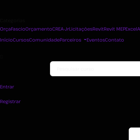
Categorias
OrçaFascio
Orçamento
CREA-Jr
Licitações
Revit
Revit MEP
Excel
Início
Cursos
Comunidade
Parceiros
Eventos
Contato
Entrar
Registrar