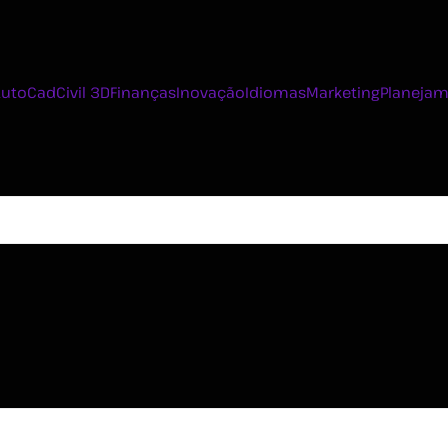
AutoCad
Civil 3D
Finanças
Inovação
Idiomas
Marketing
Planejam