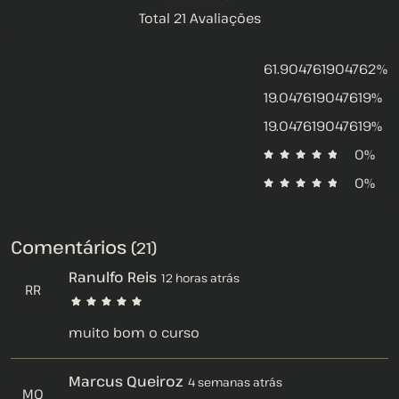
Total 21 Avaliações
61.904761904762%
19.047619047619%
19.047619047619%
0%
0%
Comentários
(21)
Ranulfo Reis
12 horas atrás
RR
muito bom o curso
Marcus Queiroz
4 semanas atrás
MQ