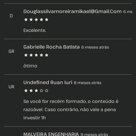
Douglassilvamoreiramikael@gmail.com
6 mese
D
Excelente.
Gabrielle Rocha Batista
6 meses atrás
GR
ótimo
Undefined Ruan Iuri
8 meses atrás
UR
Se você for recém formado, o conteúdo é
razoável. Caso contrário, não vale a pena
investir 1h
MALVEIRA ENGENHARIA
9 meses atrás