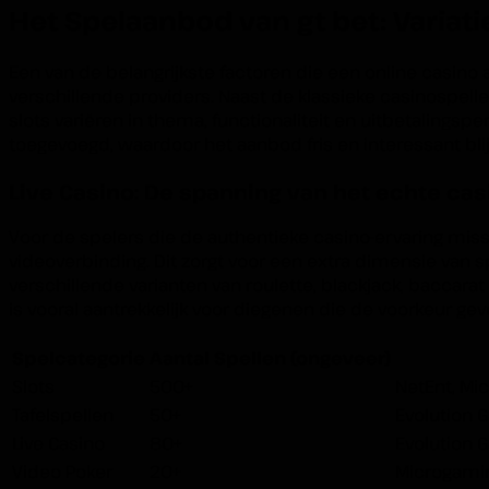
Het Spelaanbod van gt bet: Variati
Een van de belangrijkste factoren die een online casino 
verschillende providers. Naast de klassieke casinospelle
slots variëren in thema, functionaliteit en uitbetalings
toegevoegd, waardoor het aanbod fris en interessant blij
Live Casino: De spanning van het echte cas
Voor de spelers die de authentieke casino-ervaring mis
videoverbinding. Dit zorgt voor een extra dimensie van s
verschillende varianten van roulette, blackjack, baccara
is vooral aantrekkelijk voor diegenen die de voorkeur g
Spelcategorie
Aantal Spellen (ongeveer)
Slots
500+
NetEnt, Mi
Tafelspellen
50+
Evolution 
Live Casino
80+
Evolution G
Video Poker
20+
Microgamin