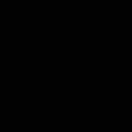
Loyaliteitsprogramma: Punten sparen voor exclusi
Het is cruciaal om de algemene voorwaarden van elke b
specifieke spellen om te bepalen of de bonus daadwerkel
Betaalmethoden en Veiligheid bij g
Een betrouwbaar en veilig betaalsysteem is essentieel v
(Visa, Mastercard), e-wallets (Skrill, Neteller) en bank
persoonlijke en financiële gegevens veilig zijn. Bovendie
onafhankelijke instantie op het gebied van eerlijkheid, v
Uitbetalingssnelheid en Limieten
De snelheid waarmee uitbetalingen worden verwerkt is ee
de exacte verwerkingstijd variëren afhankelijk van de g
bankoverschrijvingen kunnen enkele werkdagen duren. He
dag of week kunt uitbetalen.
Kies een veilige betaalmethode