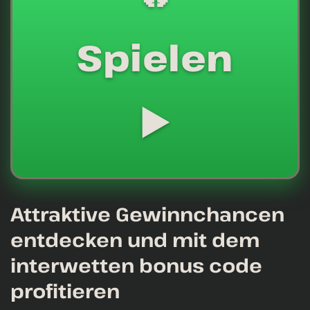
Spielen
▶️
Attraktive Gewinnchancen
entdecken und mit dem
interwetten bonus code
profitieren