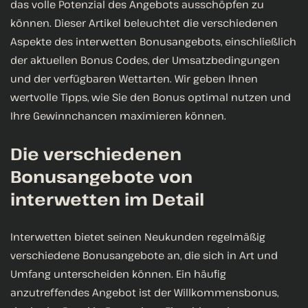
das volle Potenzial des Angebots ausschöpfen zu
können. Dieser Artikel beleuchtet die verschiedenen
Aspekte des interwetten Bonusangebots, einschließlich
der aktuellen Bonus Codes, der Umsatzbedingungen
und der verfügbaren Wettarten. Wir geben Ihnen
wertvolle Tipps, wie Sie den Bonus optimal nutzen und
Ihre Gewinnchancen maximieren können.
Die verschiedenen
Bonusangebote von
interwetten im Detail
Interwetten bietet seinen Neukunden regelmäßig
verschiedene Bonusangebote an, die sich in Art und
Umfang unterscheiden können. Ein häufig
anzutreffendes Angebot ist der Willkommensbonus,