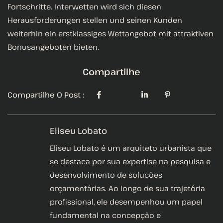
Fortschritte. Interwetten wird sich diesen
Herausforderungen stellen und seinen Kunden
weiterhin ein erstklassiges Wettangebot mit attraktiven
Bonusangeboten bieten.
Compartilhe O Post :
Eliseu Lobato
Eliseu Lobato é um arquiteto urbanista que
se destaca por sua expertise na pesquisa e
desenvolvimento de soluções
orçamentárias. Ao longo de sua trajetória
profissional, ele desempenhou um papel
fundamental na concepção e