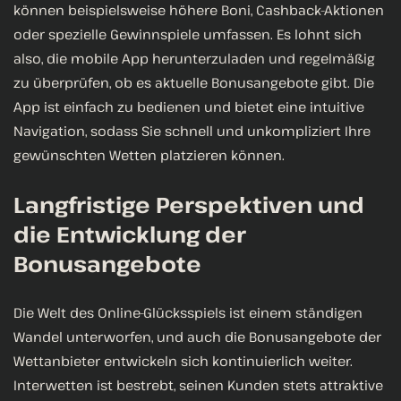
können beispielsweise höhere Boni, Cashback-Aktionen
oder spezielle Gewinnspiele umfassen. Es lohnt sich
also, die mobile App herunterzuladen und regelmäßig
zu überprüfen, ob es aktuelle Bonusangebote gibt. Die
App ist einfach zu bedienen und bietet eine intuitive
Navigation, sodass Sie schnell und unkompliziert Ihre
gewünschten Wetten platzieren können.
Langfristige Perspektiven und
die Entwicklung der
Bonusangebote
Die Welt des Online-Glücksspiels ist einem ständigen
Wandel unterworfen, und auch die Bonusangebote der
Wettanbieter entwickeln sich kontinuierlich weiter.
Interwetten ist bestrebt, seinen Kunden stets attraktive