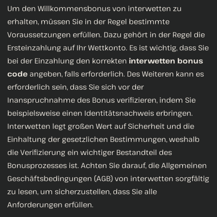
Um den Willkommensbonus von interwetten zu
erhalten, müssen Sie in der Regel bestimmte
Voraussetzungen erfüllen. Dazu gehört in der Regel die
Ersteinzahlung auf Ihr Wettkonto. Es ist wichtig, dass Sie
bei der Einzahlung den korrekten
interwetten bonus
code
angeben, falls erforderlich. Des Weiteren kann es
erforderlich sein, dass Sie sich vor der
Inanspruchnahme des Bonus verifizieren, indem Sie
beispielsweise einen Identitätsnachweis erbringen.
Interwetten legt großen Wert auf Sicherheit und die
Einhaltung der gesetzlichen Bestimmungen, weshalb
die Verifizierung ein wichtiger Bestandteil des
Bonusprozesses ist. Achten Sie darauf, die Allgemeinen
Geschäftsbedingungen (AGB) von interwetten sorgfältig
zu lesen, um sicherzustellen, dass Sie alle
Anforderungen erfüllen.