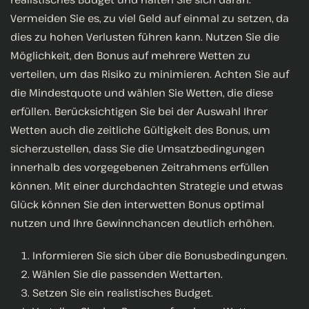
Vermeiden Sie es, zu viel Geld auf einmal zu setzen, da
dies zu hohen Verlusten führen kann. Nutzen Sie die
Möglichkeit, den Bonus auf mehrere Wetten zu
verteilen, um das Risiko zu minimieren. Achten Sie auf
die Mindestquote und wählen Sie Wetten, die diese
erfüllen. Berücksichtigen Sie bei der Auswahl Ihrer
Wetten auch die zeitliche Gültigkeit des Bonus, um
sicherzustellen, dass Sie die Umsatzbedingungen
innerhalb des vorgegebenen Zeitrahmens erfüllen
können. Mit einer durchdachten Strategie und etwas
Glück können Sie den interwetten Bonus optimal
nutzen und Ihre Gewinnchancen deutlich erhöhen.
Informieren Sie sich über die Bonusbedingungen.
Wählen Sie die passenden Wettarten.
Setzen Sie ein realistisches Budget.