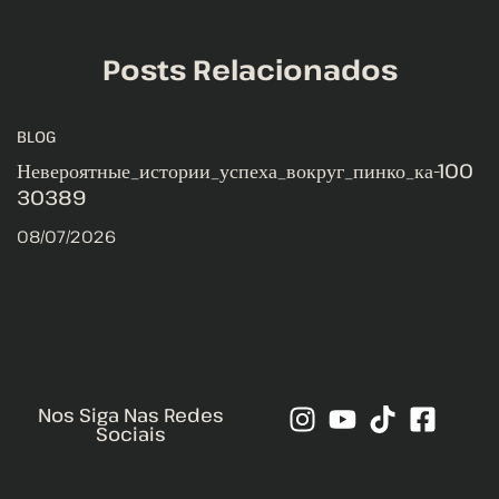
Posts Relacionados
BLOG
Невероятные_истории_успеха_вокруг_пинко_ка-100
30389
08/07/2026
Nos Siga Nas Redes
Sociais