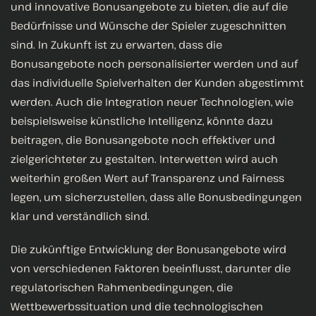
und innovative Bonusangebote zu bieten, die auf die
Bedürfnisse und Wünsche der Spieler zugeschnitten
sind. In Zukunft ist zu erwarten, dass die
Bonusangebote noch personalisierter werden und auf
das individuelle Spielverhalten der Kunden abgestimmt
werden. Auch die Integration neuer Technologien, wie
beispielsweise künstliche Intelligenz, könnte dazu
beitragen, die Bonusangebote noch effektiver und
zielgerichteter zu gestalten. Interwetten wird auch
weiterhin großen Wert auf Transparenz und Fairness
legen, um sicherzustellen, dass alle Bonusbedingungen
klar und verständlich sind.
Die zukünftige Entwicklung der Bonusangebote wird
von verschiedenen Faktoren beeinflusst, darunter die
regulatorischen Rahmenbedingungen, die
Wettbewerbssituation und die technologischen