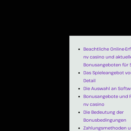
Beachtliche Online-E
nv casino und aktuel
Bonusangeboten für S
Das Spieleangebot vo
Detail
Die Auswahl an Softw
Bonusangebote und P
nv casino
Die Bedeutung der
Bonusbedingungen
Zahlungsmethoden 