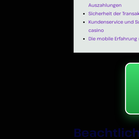
Auszahlungen
Sicherheit der Transa
Kundenservice und Su
casino
Die mobile Erfahrung 
Beachtlich