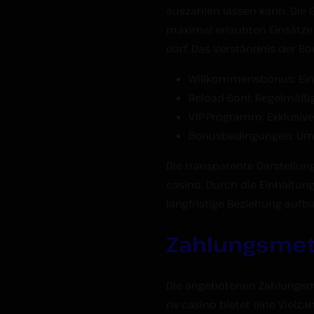
auszahlen lassen kann. Die 
maximal erlaubten Einsätze
darf. Das Verständnis der Bo
Willkommensbonus: Einz
Reload-Boni: Regelmäßig
VIP-Programm: Exklusive 
Bonusbedingungen: Umsa
Die transparente Darstellun
casino. Durch die Einhaltun
langfristige Beziehung aufb
Zahlungsmet
Die angebotenen Zahlungsmet
nv casino bietet eine Vielz