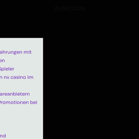
25/06/2026
rfahrungen mit
len
pieler
n nv casino im
areanbietern
romotionen bei
und