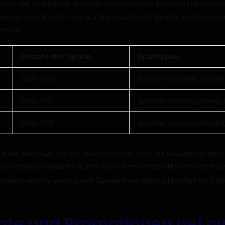
lern die Sicherheit, dass sie bei nv casino fair und transpar
ele ist somit nicht nur auf die Anzahl der Spiele, sondern au
ühren.
Anzahl der Spiele
Spieltypen
Über 200
Spielautomaten, Roulett
Über 150
Spielautomaten, Poker, 
Über 100
Spielautomaten, Roulett
ahl der wichtigsten Softwareanbieter und die dazugehörigen S
 des Spieleangebots durch neue Partnerschaften mit Softwa
trategie von nv casino, um Spielern ein stets aktuelles und
te und Promotionen bei nv