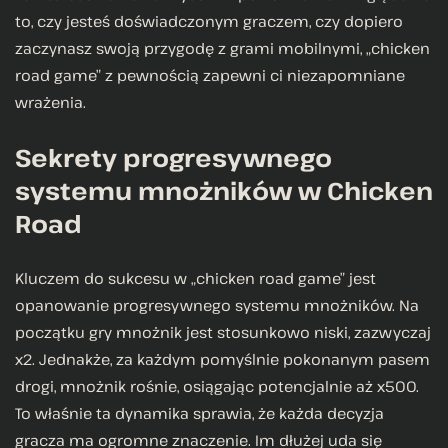
to, czy jesteś doświadczonym graczem, czy dopiero
zaczynasz swoją przygodę z grami mobilnymi, „chicken
road game” z pewnością zapewni ci niezapomniane
wrażenia.
Sekrety progresywnego
systemu mnożników w Chicken
Road
Kluczem do sukcesu w „chicken road game” jest
opanowanie progresywnego systemu mnożników. Na
początku gry mnożnik jest stosunkowo niski, zazwyczaj
x2. Jednakże, za każdym pomyślnie pokonanym pasem
drogi, mnożnik rośnie, osiągając potencjalnie aż x500.
To właśnie ta dynamika sprawia, że każda decyzja
gracza ma ogromne znaczenie. Im dłużej uda się