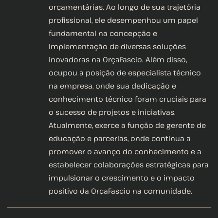
orçamentárias. Ao longo de sua trajetória
profissional, ele desempenhou um papel
fundamental na concepção e
implementação de diversas soluções
inovadoras na OrçaFascio. Além disso,
ocupou a posição de especialista técnico
na empresa, onde sua dedicação e
conhecimento técnico foram cruciais para
o sucesso de projetos e iniciativas.
Atualmente, exerce a função de gerente de
educação e parcerias, onde continua a
promover o avanço do conhecimento e a
estabelecer colaborações estratégicas para
impulsionar o crescimento e o impacto
positivo da OrçaFascio na comunidade.