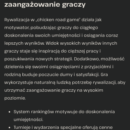
zaangażowanie graczy
Rywalizacja w „chicken road game” działa jak
motywator, pobudzając graczy do ciągłego
doskonalenia swoich umiejętności i osiągania coraz
lepszych wyników. Widok wysokich wyników innych
graczy staje się inspiracją do cięższej pracy i
poszukiwania nowych strategii. Dodatkowo, możliwość
dzielenia się swoimi osiągnięciami z przyjaciółmi i
rodziną buduje poczucie dumy i satysfakcji. Gra
wykorzystuje naturalną ludzką potrzebę rywalizacji, aby
utrzymać zaangażowanie graczy na wysokim
poziomie.
System rankingów motywuje do doskonalenia
umiejętności.
Turnieje i wydarzenia specjalne oferują cenne