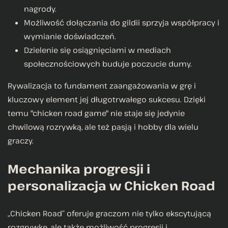
nagrody.
Możliwość dołączania do gildii sprzyja współpracy i
wymianie doświadczeń.
Dzielenie się osiągnięciami w mediach
społecznościowych buduje poczucie dumy.
Rywalizacja to fundament zaangażowania w grę i
kluczowy element jej długotrwałego sukcesu. Dzięki
temu "chicken road game" nie staje się jedynie
chwilową rozrywką, ale też pasją i hobby dla wielu
graczy.
Mechanika progresji i
personalizacja w Chicken Road
„Chicken Road” oferuje graczom nie tylko ekscytującą
rozgrywkę, ale także możliwość progresji i