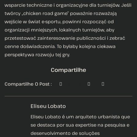
wsparcie techniczne i organizacyjne dla turniejów. Jeśli
twórcy „chicken road game” poważnie rozważają
wejście w świat e-sportu, powinni rozpocząć od
organizacji mniejszych, lokalnych turniejów, aby
przetestować zainteresowanie publiczności i zebrać
cenne doświadczenia. To byłaby kolejna ciekawa
perspektywa rozwoju tej gry.
Compartilhe O Post :
Eliseu Lobato
Eliseu Lobato é um arquiteto urbanista que
se destaca por sua expertise na pesquisa e
desenvolvimento de soluções