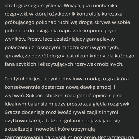
strategicznego myślenia. Wciągająca mechanika
rozgrywki, w której użytkownik kontroluje kurczaka
próbującego pokonać ruchliwą drogę, skrywa w sobie
potencjał do osiągania naprawdę imponujących
wyników. Prosty, lecz uzależniający gameplay, w
połączeniu z rosnącymi mnożnikami wygranych,
sprawia, że powrót do gry jest nieunikniony dla każdego
fana szybkich i ekscytujących rozrywek mobilnych.
Ten tytuł nie jest jedynie chwilową modą; to gra, która
konsekwentnie dostarcza nową dawkę emocji i
wyzwań. Sukces „
chicken road game
” opiera się na
idealnym balansie między prostotą, a głębią rozgrywki.
Gracze doceniają możliwość rywalizacji z innymi
użytkownikami, a także regularnie pojawiające się
aktualizacje i nowości, które utrzymują
zainteresowanie na wysokim poziomie. Bez względu na