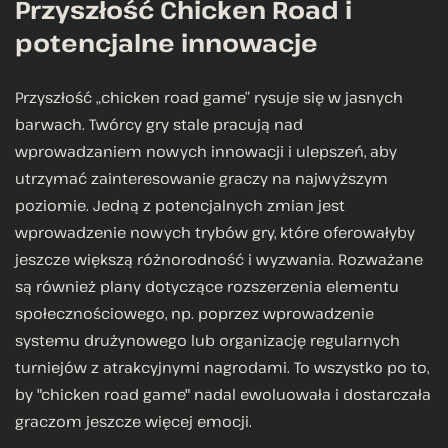
Przyszłość Chicken Road i
potencjalne innowacje
Przyszłość „chicken road game” rysuje się w jasnych
barwach. Twórcy gry stale pracują nad
wprowadzaniem nowych innowacji i ulepszeń, aby
utrzymać zainteresowanie graczy na najwyższym
poziomie. Jedną z potencjalnych zmian jest
wprowadzenie nowych trybów gry, które oferowałyby
jeszcze większą różnorodność i wyzwania. Rozważane
są również plany dotyczące rozszerzenia elementu
społecznościowego, np. poprzez wprowadzenie
systemu drużynowego lub organizację regularnych
turniejów z atrakcyjnymi nagrodami. To wszystko po to,
by "chicken road game" nadal ewoluowała i dostarczała
graczom jeszcze więcej emocji.