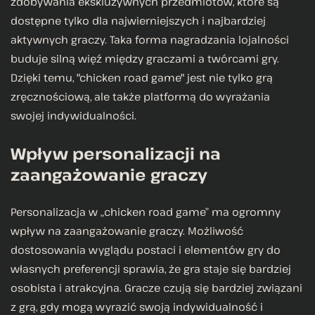
zdobywania ekskluzywnych przedmiotów, które są
dostępne tylko dla najwierniejszych i najbardziej
aktywnych graczy. Taka forma nagradzania lojalności
buduje silną więź między graczami a twórcami gry.
Dzięki temu, "chicken road game" jest nie tylko grą
zręcznościową, ale także platformą do wyrażania
swojej indywidualności.
Wpływ personalizacji na
zaangażowanie graczy
Personalizacja w „chicken road game” ma ogromny
wpływ na zaangażowanie graczy. Możliwość
dostosowania wyglądu postaci i elementów gry do
własnych preferencji sprawia, że gra staje się bardziej
osobista i atrakcyjna. Gracze czują się bardziej związani
z grą, gdy mogą wyrazić swoją indywidualność i