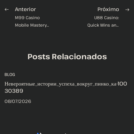
Anterior
Próximo
M99 Casino
U88 Casino:
Mobile Mastery:
Quick Wins and
Quick Wins on
Short‑Session
the Go
Thrills
Posts Relacionados
BLOG
Невероятные_истории_успеха_вокруг_пинко_ка-100
30389
08/07/2026