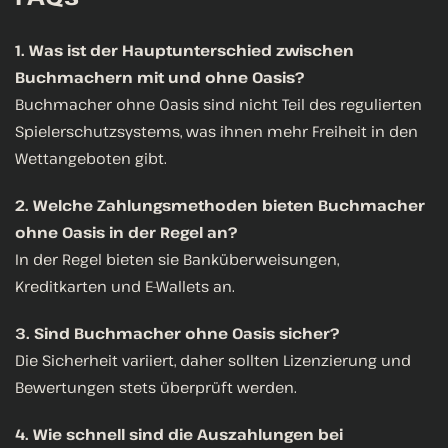
1. Was ist der Hauptunterschied zwischen
Buchmachern mit und ohne Oasis?
Buchmacher ohne Oasis sind nicht Teil des regulierten
Spielerschutzsystems, was ihnen mehr Freiheit in den
Wettangeboten gibt.
2. Welche Zahlungsmethoden bieten Buchmacher
ohne Oasis in der Regel an?
In der Regel bieten sie Banküberweisungen,
Kreditkarten und E-Wallets an.
3. Sind Buchmacher ohne Oasis sicher?
Die Sicherheit variiert, daher sollten Lizenzierung und
Bewertungen stets überprüft werden.
4. Wie schnell sind die Auszahlungen bei