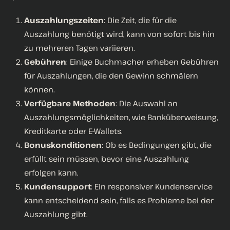
Auszahlungszeiten
: Die Zeit, die für die
Auszahlung benötigt wird, kann von sofort bis hin
zu mehreren Tagen variieren.
Gebühren
: Einige Buchmacher erheben Gebühren
für Auszahlungen, die den Gewinn schmälern
können.
Verfügbare Methoden
: Die Auswahl an
Auszahlungsmöglichkeiten, wie Banküberweisung,
Kreditkarte oder E-Wallets.
Bonuskonditionen
: Ob es Bedingungen gibt, die
erfüllt sein müssen, bevor eine Auszahlung
erfolgen kann.
Kundensupport
: Ein responsiver Kundenservice
kann entscheidend sein, falls es Probleme bei der
Auszahlung gibt.