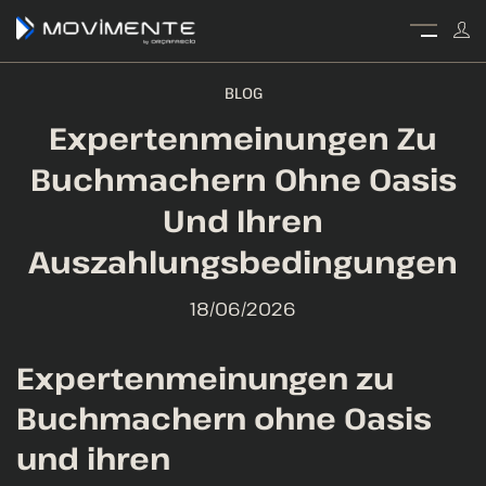
BLOG
Expertenmeinungen Zu
Buchmachern Ohne Oasis
Und Ihren
Auszahlungsbedingungen
18/06/2026
Expertenmeinungen zu
Buchmachern ohne Oasis
und ihren