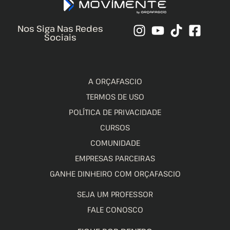
Nos Siga Nas Redes
Sociais
A ORÇAFASCIO
TERMOS DE USO
POLÍTICA DE PRIVACIDADE
CURSOS
COMUNIDADE
EMPRESAS PARCEIRAS
GANHE DINHEIRO COM ORÇAFASCIO
SEJA UM PROFESSOR
FALE CONOSCO