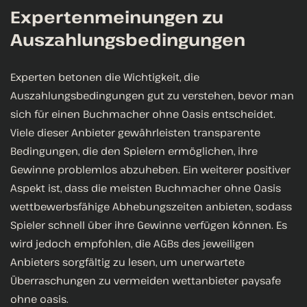
Expertenmeinungen zu
Auszahlungsbedingungen
Experten betonen die Wichtigkeit, die
Auszahlungsbedingungen gut zu verstehen, bevor man
sich für einen Buchmacher ohne Oasis entscheidet.
Viele dieser Anbieter gewährleisten transparente
Bedingungen, die den Spielern ermöglichen, ihre
Gewinne problemlos abzuheben. Ein weiterer positiver
Aspekt ist, dass die meisten Buchmacher ohne Oasis
wettbewerbsfähige Abhebungszeiten anbieten, sodass
Spieler schnell über ihre Gewinne verfügen können. Es
wird jedoch empfohlen, die AGBs des jeweiligen
Anbieters sorgfältig zu lesen, um unerwartete
Überraschungen zu vermeiden
wettanbieter paysafe
ohne oasis
.