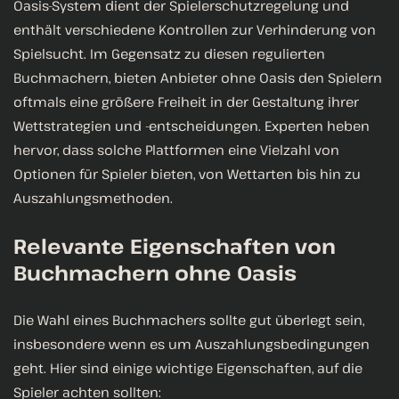
Oasis-System dient der Spielerschutzregelung und
enthält verschiedene Kontrollen zur Verhinderung von
Spielsucht. Im Gegensatz zu diesen regulierten
Buchmachern, bieten Anbieter ohne Oasis den Spielern
oftmals eine größere Freiheit in der Gestaltung ihrer
Wettstrategien und -entscheidungen. Experten heben
hervor, dass solche Plattformen eine Vielzahl von
Optionen für Spieler bieten, von Wettarten bis hin zu
Auszahlungsmethoden.
Relevante Eigenschaften von
Buchmachern ohne Oasis
Die Wahl eines Buchmachers sollte gut überlegt sein,
insbesondere wenn es um Auszahlungsbedingungen
geht. Hier sind einige wichtige Eigenschaften, auf die
Spieler achten sollten: