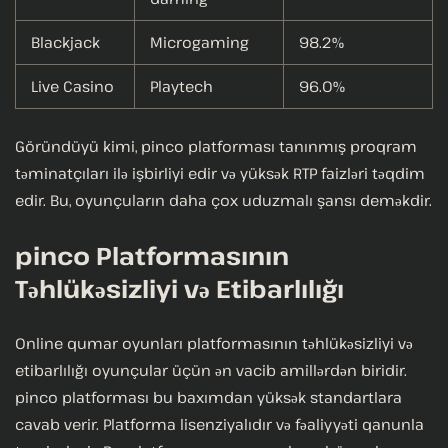
Blackjack
Microgaming
98.2%
Live Casino
Playtech
96.0%
Göründüyü kimi, pinco platforması tanınmış proqram
təminatçıları ilə işbirliyi edir və yüksək RTP faizləri təqdim
edir. Bu, oyunçuların daha çox uduzmalı şansı deməkdir.
pinco Platformasının
Təhlükəsizliyi və Etibarlılığı
Online qumar oyunları platformasının təhlükəsizliyi və
etibarlılığı oyunçular üçün ən vacib amillərdən biridir.
pinco platforması bu baxımdan yüksək standartlara
cavab verir. Platforma lisenziyalıdır və fəaliyyəti qanunla