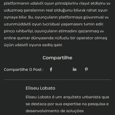
platformanın ədalətli oyun prinsiplərinə riayət etdiyinə və
uduzmaq şanslarının real olduğunu bilərək rahat oyun
oynaya bilər. Bu, oyunçuların platformaya güvənməsi və
uzunmüddətli oyun təcrübəsi yaşamasını təmin edir.
pinco rəhbərliyi, oyunçuların etimadını qazanmaq və
online qumar dünyasında nüfuzlu bir operator olmaq
üçün ədalətli oyuna sadiq qalır.
Compartilhe O Post :
Eliseu Lobato
Eliseu Lobato é um arquiteto urbanista que
se destaca por sua expertise na pesquisa e
desenvolvimento de soluções