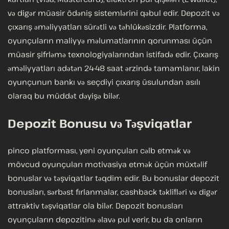
və digər müasir ödəniş sistemlərini qəbul edir. Depozit və
çıxarış əməliyyatları sürətli və təhlükəsizdir. Platforma,
oyunçuların maliyyə məlumatlarının qorunması üçün
müasir şifrləmə texnologiyalarından istifadə edir. Çıxarış
əməliyyatları adətən 24-48 saat ərzində tamamlanır, lakin
oyunçunun bankı və seçdiyi çıxarış üsulundan asılı
olaraq bu müddət dəyişə bilər.
Depozit Bonusu və Təşviqatlar
pinco platforması, yeni oyunçuları cəlb etmək və
mövcud oyunçuları motivasiya etmək üçün müxtəlif
bonuslar və təşviqatlar təqdim edir. Bu bonuslar depozit
bonusları, sərbəst fırlanmalar, cashback təklifləri və digər
attraktiv təşviqatlar ola bilər. Depozit bonusları
oyunçuların depozitinə əlavə pul verir, bu da onların