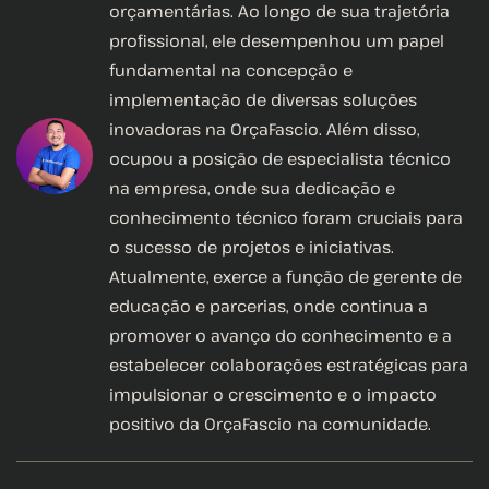
orçamentárias. Ao longo de sua trajetória
profissional, ele desempenhou um papel
fundamental na concepção e
implementação de diversas soluções
inovadoras na OrçaFascio. Além disso,
ocupou a posição de especialista técnico
na empresa, onde sua dedicação e
conhecimento técnico foram cruciais para
o sucesso de projetos e iniciativas.
Atualmente, exerce a função de gerente de
educação e parcerias, onde continua a
promover o avanço do conhecimento e a
estabelecer colaborações estratégicas para
impulsionar o crescimento e o impacto
positivo da OrçaFascio na comunidade.