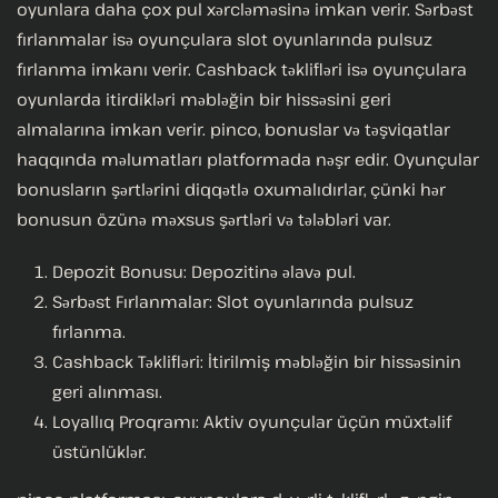
oyunlara daha çox pul xərcləməsinə imkan verir. Sərbəst
fırlanmalar isə oyunçulara slot oyunlarında pulsuz
fırlanma imkanı verir. Cashback təklifləri isə oyunçulara
oyunlarda itirdikləri məbləğin bir hissəsini geri
almalarına imkan verir. pinco, bonuslar və təşviqatlar
haqqında məlumatları platformada nəşr edir. Oyunçular
bonusların şərtlərini diqqətlə oxumalıdırlar, çünki hər
bonusun özünə məxsus şərtləri və tələbləri var.
Depozit Bonusu: Depozitinə əlavə pul.
Sərbəst Fırlanmalar: Slot oyunlarında pulsuz
fırlanma.
Cashback Təklifləri: İtirilmiş məbləğin bir hissəsinin
geri alınması.
Loyallıq Proqramı: Aktiv oyunçular üçün müxtəlif
üstünlüklər.