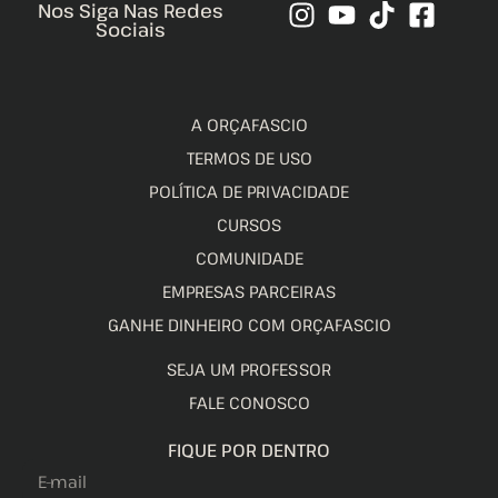
Nos Siga Nas Redes
Sociais
A ORÇAFASCIO
TERMOS DE USO
POLÍTICA DE PRIVACIDADE
CURSOS
COMUNIDADE
EMPRESAS PARCEIRAS
GANHE DINHEIRO COM ORÇAFASCIO
SEJA UM PROFESSOR
FALE CONOSCO
FIQUE POR DENTRO