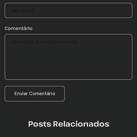
Comentário
Posts Relacionados