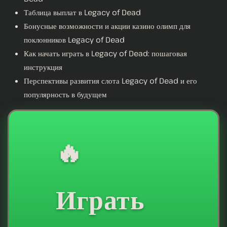
Таблица выплат в Legacy of Dead
Бонусные возможности и акции казино олимп для
поклонников Legacy of Dead
Как начать играть в Legacy of Dead: пошаговая
инструкция
Перспективы развития слота Legacy of Dead и его
популярность в будущем
🔥
Играть