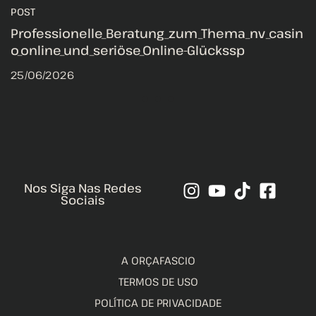
POST
Professionelle_Beratung_zum_Thema_nv_casin
o_online_und_seriöse_Online-Glückssp
25/06/2026
Nos Siga Nas Redes
Sociais
A ORÇAFASCIO
TERMOS DE USO
POLÍTICA DE PRIVACIDADE