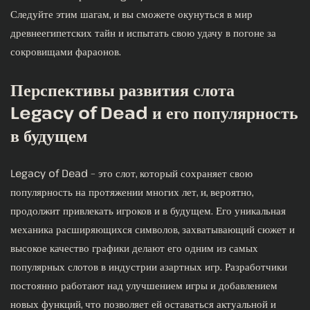
Следуйте этим шагам, и вы сможете окунуться в мир
древнеегипетских тайн и испытать свою удачу в погоне за
сокровищами фараонов.
Перспективы развития слота
Legacy of Dead и его популярность
в будущем
Legacy of Dead – это слот, который сохраняет свою
популярность на протяжении многих лет, и, вероятно,
продолжит привлекать игроков и в будущем. Его уникальная
механика расширяющихся символов, захватывающий сюжет и
высокое качество графики делают его одним из самых
популярных слотов в индустрии азартных игр. Разработчики
постоянно работают над улучшением игры и добавлением
новых функций, что позволяет ей оставаться актуальной и