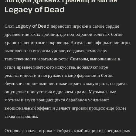
Legacy of Dead
Слот Legacy of Dead переносит игроков в самое сердце
древнеегипетских гробниц, где под охраной золотых богов
хранятся несметные сокровища. Визуальное оформление игры
выполнено на высоком уровне, создавая атмосферу
таинственности и загадочности. Символы, выполненные в
стиле древнеегипетского искусства, добавляют игре
реалистичности и погружают в мир фараонов и богов.
Звуковое сопровождение также играет важную роль, создавая
ощущение присутствия в древнем храме. Музыкальные
мотивы и звуки вращающихся барабанов усиливают
эмоциональный эффект и делают игровой процесс еще более
захватывающим.
Основная задача игрока – собрать комбинации из специальных