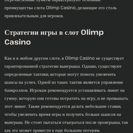
преимущества слота Olimp Casino, делающие его столь
привлекательным для игроков.
Стратегии игры в слот Olimp
Casino
Как и в любом другом слоте, в Olimp Casino не существует
гарантированной стратегии выигрыша. Однако, существуют
определенные тактики, которые могут помочь увеличить
шансы на успех. Одной из таких тактик является управление
банкроллом. Игрокам рекомендуется устанавливать лимит на
сумму, которую они готовы потратить на игру, и не превышать
этот лимит. Также рекомендуется делать небольшие ставки,
чтобы увеличить время игры и получить больше шансов на
выигрыш. Не стоит пытаться отыграться после проигрыша, так
как это может привести к еще большим потерям.