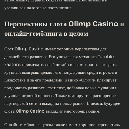
увеличивая налоговые поступления.
Перспективы слота Olimp Casino и
онлайн-гемблинга в целом
Слот Olimp Casino имеет хорошие перспективы для
дальнейшего развития. Его уникальная механика Tumble
Feature, привлекательный дизайн и возможность выиграть
крупный выигрыш делают его популярным среди игроков в
Казахстане и за его пределами. Казино «Олимп» планирует
продолжать развивать этот слот, добавляя новые функции и
улучшая игровой процесс. Также планируется расширение
партнерской сети и выход на новые рынки. В целом, будущее
слота Olimp Casino выглядит многообещающим.
Онлайн-гемблинг в целом также имеет хорошие перспективы