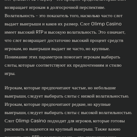
возвращает игрокам в долгосрочной перспективе.
Волатильность – это показатель того, насколько часто слот
выдает выигрыши и каков их размер. Слот Olimp Casino
имеет высокий RTP и высокую волатильность. Это означает,
что слот возвращает достаточно высокий процент средств
игрокам, но выигрыши выдает не часто, но крупные.
Понимание этих параметров помогает игрокам выбирать
слоты, которые соответствуют их предпочтениям и стилю
игры.
Игрокам, которые предпочитают частые, но небольшие
выигрыши, следует выбирать слоты с низкой волатильностью.
Игрокам, которые предпочитают редкие, но крупные
выигрыши, следует выбирать слоты с высокой волатильностью.
Слот Olimp Casino подходит для игроков, которые готовы
рисковать и надеются на крупный выигрыш. Также важно