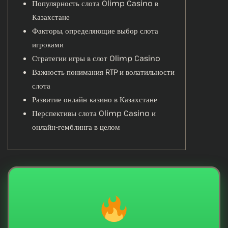
Популярность слота Olimp Casino в
Казахстане
Факторы, определяющие выбор слота
игроками
Стратегии игры в слот Olimp Casino
Важность понимания RTP и волатильности
слота
Развитие онлайн-казино в Казахстане
Перспективы слота Olimp Casino и
онлайн-гемблинга в целом