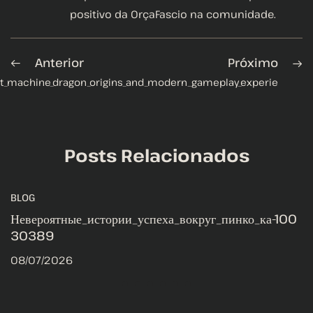
positivo da OrçaFascio na comunidade.
Anterior
Próximo
ot_machine_dragon_origins_and_modern_gameplay_experie
Искушение_риском_и_шанс_сорвать_куш_в_казин
Posts Relacionados
BLOG
Невероятные_истории_успеха_вокруг_пинко_ка-100
30389
08/07/2026