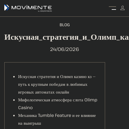
BLOG
Искусная_стратегия_и_Олимп_к
24/06/2026
Искусная стратегия и Олимп казино кз —
путь к крупным победам в любимых
игровых автоматах онлайн
Мифологическая атмосфера слота Olimp
Casino
Механика Tumble Feature и ее влияние
на выигрыш