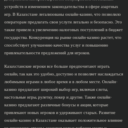
устройств и изменением законодательства в сфере азартных
игр. В Казахстане легализованы онлайн-казино, что позволило
операторам предлагать свои услуги легально и безопасно. Это
также привело к увеличению налоговых поступлений в бюджет
государства. Конкуренция на рынке онлайн-казино растет, что
способствует улучшению качества услуг и повышению
привлекательности предложений для игроков.
Казахстанские игроки все больше предпочитают играть
онлайн, так как это удобно, доступно и позволяет наслаждаться
любимыми играми в любое время и в любом месте. Онлайн-
казино предлагают широкий выбор игр, включая слоты,
настольные игры, рулетку, покер и другие. Также онлайн-
казино предлагают различные бонусы и акции, которые
привлекают новых игроков и удерживают старых. Развитие
онлайн-казино в Казахстане оказывает положительное влияние
на экономику страны, создавая новые рабочие места и