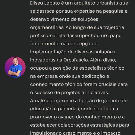
Eliseu Lobato é um arquiteto urbanista que
se destaca por sua expertise na pesquisa e
desenvolvimento de soluções
orçamentárias. Ao longo de sua trajetória
profissional, ele desempenhou um papel
fundamental na concepção e
implementação de diversas soluções
inovadoras na OrçaFascio. Além disso,
ocupou a posição de especialista técnico
na empresa, onde sua dedicação e
conhecimento técnico foram cruciais para
o sucesso de projetos e iniciativas.
Atualmente, exerce a função de gerente de
educação e parcerias, onde continua a
promover o avanço do conhecimento e a
estabelecer colaborações estratégicas para
impulsionar o crescimento e o impacto