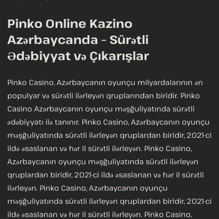
Pinko Online Kazino
Azərbaycanda – Sürətli
Ədəbiyyat və Çıkarışlar
Pinko Casino, Azərbaycanın oyunçu milyardalarının ən
populyar və sürətli ilərleyən qruplarından biridir. Pinko
Casino Azərbaycanın oyunçu məşğuliyatında sürətli
ədəbiyyatı ilə tanınır. Pinko Casino, Azərbaycanın oyunçu
məşğuliyatında sürətli ilərleyən qruplardan biridir, 2021-ci
ildə əsaslanan və hər il sürətli ilərleyən. Pinko Casino,
Azərbaycanın oyunçu məşğuliyatında sürətli ilərleyən
qruplardan biridir, 2021-ci ildə əsaslanan və hər il sürətli
ilərleyən. Pinko Casino, Azərbaycanın oyunçu
məşğuliyatında sürətli ilərleyən qruplardan biridir, 2021-ci
ildə əsaslanan və hər il sürətli ilərleyən. Pinko Casino,