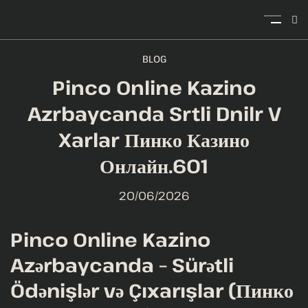
BLOG
Pinco Online Kazino
Azrbaycanda Srtli Dnilr V
Xarlar Пинко Казино
Онлайн.601
20/06/2026
Pinco Online Kazino
Azərbaycanda – Sürətli
Ödənişlər və Çıxarışlar (Пинко