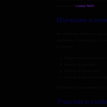
безопасной
ставки 1win
.
Изучение и исп
На платформе 1win часто предл
выигрыши. Ознакомьтесь с усло
встретить:
Приветственные бонусы дл
Бонусы на депозиты.
Кэшбэк на проигрыши.
Бонусы за активность в оп
Уверенное использование бонус
Участие в соо