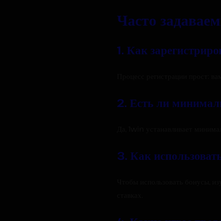
Часто задавае
1. Как зарегистрир
Процесс регистрации прост: ва
2. Есть ли минимал
Да, 1win устанавливает минима
3. Как использоват
Чтобы использовать бонусы, из
ставках.