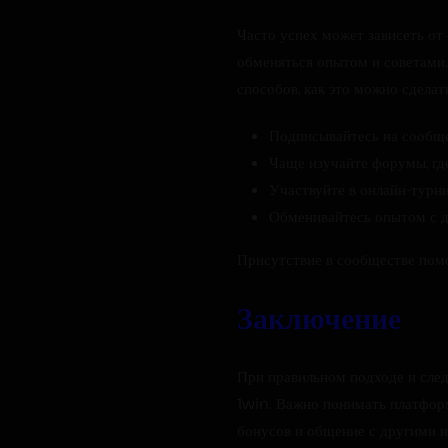
Часто успех может зависеть от
обменяться опытом и советами.
способов, как это можно сделат
Подписывайтесь на сообщес
Чаще изучайте форумы, где
Участвуйте в онлайн-турни
Обменивайтесь опытом с д
Присутствие в сообществе помо
Заключение
При правильном подходе и след
1win. Важно понимать платформ
бонусов и общение с другими 