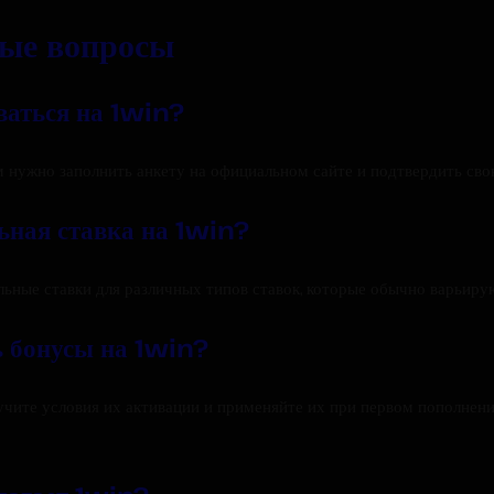
мые вопросы
оваться на 1win?
м нужно заполнить анкету на официальном сайте и подтвердить сво
ьная ставка на 1win?
льные ставки для различных типов ставок, которые обычно варьиру
ь бонусы на 1win?
учите условия их активации и применяйте их при первом пополнен