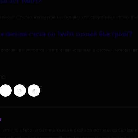
лагает 1win?
выбор игровых автоматов, настольных игр, спортивных ставок и li
полнения счета на 1win самый быстрый?
пополнения являются электронные кошельки и системы мгновенных 
o
é um arquiteto urbanista que se destaca por sua expertise 