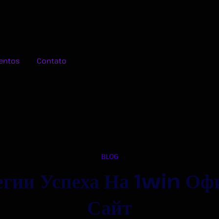
entos
Contato
BLOG
егии Успеха На 1win О
Сайт