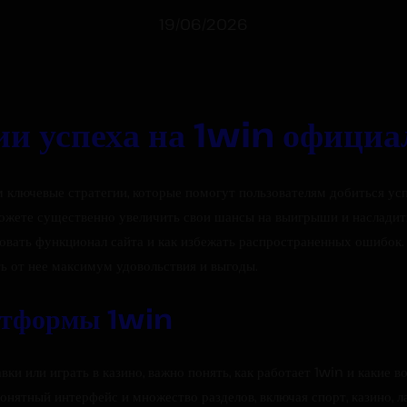
19/06/2026
ии успеха на 1win офици
 ключевые стратегии, которые помогут пользователям добиться усп
можете существенно увеличить свои шансы на выигрыши и наслади
зовать функционал сайта и как избежать распространенных ошибок.
ть от нее максимум удовольствия и выгоды.
атформы 1win
авки или играть в казино, важно понять, как работает 1win и какие 
нятный интерфейс и множество разделов, включая спорт, казино, ла