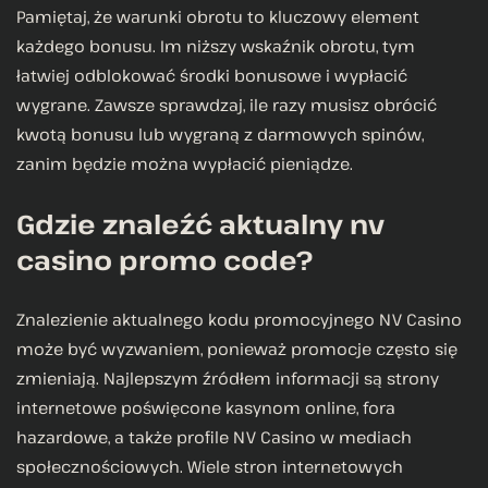
Pamiętaj, że warunki obrotu to kluczowy element
każdego bonusu. Im niższy wskaźnik obrotu, tym
łatwiej odblokować środki bonusowe i wypłacić
wygrane. Zawsze sprawdzaj, ile razy musisz obrócić
kwotą bonusu lub wygraną z darmowych spinów,
zanim będzie można wypłacić pieniądze.
Gdzie znaleźć aktualny nv
casino promo code?
Znalezienie aktualnego kodu promocyjnego NV Casino
może być wyzwaniem, ponieważ promocje często się
zmieniają. Najlepszym źródłem informacji są strony
internetowe poświęcone kasynom online, fora
hazardowe, a także profile NV Casino w mediach
społecznościowych. Wiele stron internetowych