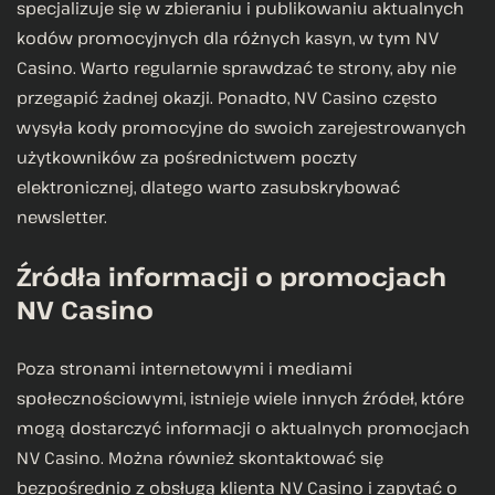
specjalizuje się w zbieraniu i publikowaniu aktualnych
kodów promocyjnych dla różnych kasyn, w tym NV
Casino. Warto regularnie sprawdzać te strony, aby nie
przegapić żadnej okazji. Ponadto, NV Casino często
wysyła kody promocyjne do swoich zarejestrowanych
użytkowników za pośrednictwem poczty
elektronicznej, dlatego warto zasubskrybować
newsletter.
Źródła informacji o promocjach
NV Casino
Poza stronami internetowymi i mediami
społecznościowymi, istnieje wiele innych źródeł, które
mogą dostarczyć informacji o aktualnych promocjach
NV Casino. Można również skontaktować się
bezpośrednio z obsługą klienta NV Casino i zapytać o