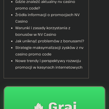
Gdzie znaleźć aktualny nv casino
promo code?
Źródła informacji o promocjach NV
Casino
Warunki i zasady korzystania z
bonusów w NV Casino
Jak uniknąć problemów z bonusami?
Strategie maksymalizacji zysków z nv
casino promo code
Nowe trendy i perspektywy rozwoju
promocji w kasynach internetowych
🔥 Graj