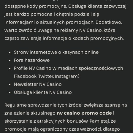
dostępne kody promocyjne. Obsługa klienta zazwyczaj
jest bardzo pomocna i chętnie podzieli się
informacjami o aktualnych promocjach. Dodatkowo,
warto zwrócić uwagę na reklamy NV Casino, które
często zawierają informacje o kodach promocyjnych.
Strony internetowe o kasynach online
Fora hazardowe
Profile NV Casino w mediach społecznościowych
(Facebook, Twitter, Instagram)
Newsletter NV Casino
Obsługa klienta NV Casino
Regularne sprawdzanie tych źródeł zwiększa szansę na
znalezienie aktualnego
nv casino promo code
i
skorzystanie z atrakcyjnych bonusów. Pamiętaj, że
promocje mają ograniczony czas ważności, dlatego