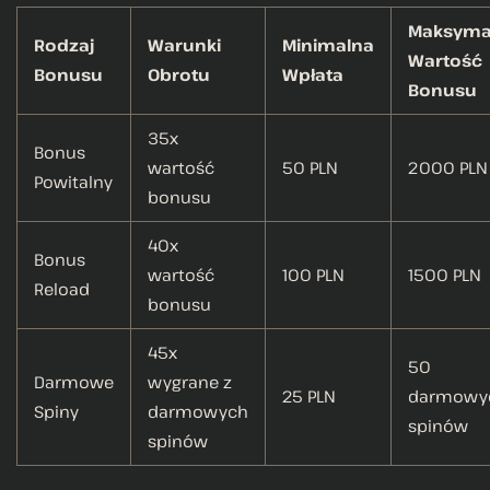
Maksyma
Rodzaj
Warunki
Minimalna
Wartość
Bonusu
Obrotu
Wpłata
Bonusu
35x
Bonus
wartość
50 PLN
2000 PLN
Powitalny
bonusu
40x
Bonus
wartość
100 PLN
1500 PLN
Reload
bonusu
45x
50
Darmowe
wygrane z
25 PLN
darmowy
Spiny
darmowych
spinów
spinów