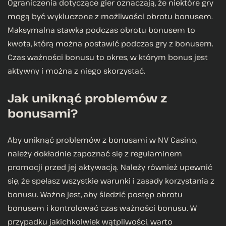
Ograniczenia dotyczące gier oznaczają, że niektóre gry
mogą być wykluczone z możliwości obrotu bonusem.
Maksymalna stawka podczas obrotu bonusem to
kwota, którą można postawić podczas gry z bonusem.
Czas ważności bonusu to okres, w którym bonus jest
aktywny i można z niego skorzystać.
Jak uniknąć problemów z
bonusami?
Aby uniknąć problemów z bonusami w NV Casino,
należy dokładnie zapoznać się z regulaminem
promocji przed jej aktywacją. Należy również upewnić
się, że spełasz wszystkie warunki i zasady korzystania z
bonusu. Ważne jest, aby śledzić postęp obrotu
bonusem i kontrolować czas ważności bonusu. W
przypadku jakichkolwiek wątpliwości, warto