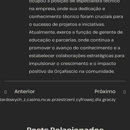
ocupou a posição de especialista técnico
na empresa, onde sua dedicação e
conhecimento técnico foram cruciais para
o sucesso de projetos e iniciativas.
Atualmente, exerce a função de gerente de
educação e parcerias, onde continua a
promover o avanço do conhecimento e a
estabelecer colaborações estratégicas para
impulsionar o crescimento e o impacto
positivo da OrçaFascio na comunidade.
Anterior
Próximo
hazardowych_z_casino_nv_w_przestrzeni_cyfrowej_dla_graczy
Rozrywka_kasynowa_z_nv_casino_oferuje_niezapomniane_d
Posts Relacionados