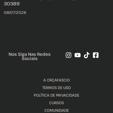
30389
08/07/2026
Nos Siga Nas Redes
Sociais
A ORÇAFASCIO
TERMOS DE USO
POLÍTICA DE PRIVACIDADE
CURSOS
COMUNIDADE