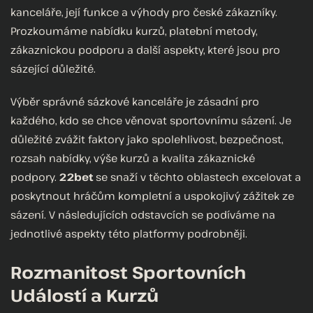
kanceláře, její funkce a výhody pro české zákazníky.
Prozkoumáme nabídku kurzů, platební metody,
zákaznickou podporu a další aspekty, které jsou pro
sázející důležité.
Výběr správné sázkové kanceláře je zásadní pro
každého, kdo se chce věnovat sportovnímu sázení. Je
důležité zvážit faktory jako spolehlivost, bezpečnost,
rozsah nabídky, výše kurzů a kvalita zákaznické
podpory.
22bet
se snaží v těchto oblastech excelovat a
poskytnout hráčům kompletní a uspokojivý zážitek ze
sázení. V následujících odstavcích se podíváme na
jednotlivé aspekty této platformy podrobněji.
Rozmanitost Sportovních
Událostí a Kurzů