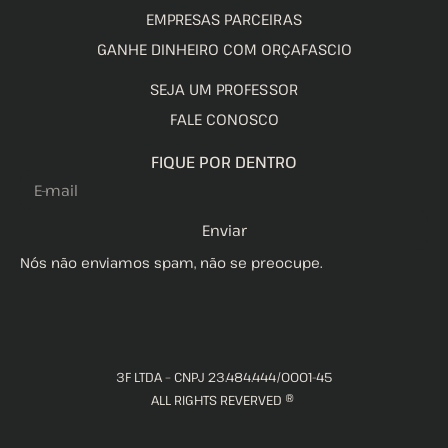
EMPRESAS PARCEIRAS
GANHE DINHEIRO COM ORÇAFASCIO
SEJA UM PROFESSOR
FALE CONOSCO
FIQUE POR DENTRO
Enviar
Nós não enviamos spam, não se preocupe.
3F LTDA – CNPJ 23.484.444/0001-45
ALL RIGHTS REVERVED ®