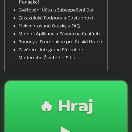
Transakcí
Ověřování Účtu a Zabezpečení Dat
Zákaznická Podpora a Dostupnost
Frekventované Otázky a FAQ
Mobilní Aplikace a Sázení na Cestách
Bonusy a Promoakce pro České Hráče
Závěrem: Integrace Sázení do
Moderního Životního Stilu
🔥 Hraj